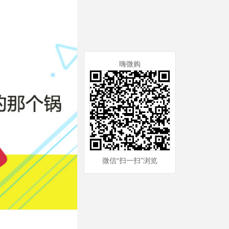
嗨微购
微信“扫一扫”浏览