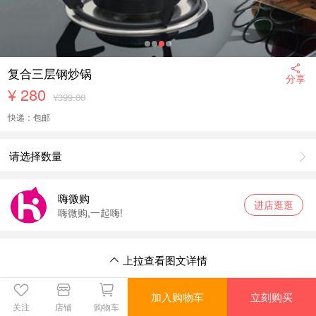
复合三层钢炒锅
分享
¥
280
¥399.00
快递：包邮
请选择数量
嗨微购
进店逛逛
嗨微购,一起嗨!
上拉查看图文详情
上拉返回商品详情
加入购物车
立刻购买
关注
店铺
购物车