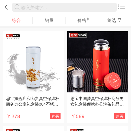
综合
销量
价格
筛选
思宝旗舰店和为贵真空保温杯
思宝中国梦真空保温杯商务男
商务办公室礼盒装304不锈钢
女礼盒装便携办公泡茶礼品水
泡茶水杯
杯
￥278
￥569
购买
购买